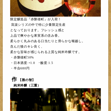
限定醸造品『赤磐
雄町』が入荷！
寫楽シリ
ズの中
で特に少量限定生産
となっております。フレッシュ感と
上品で爽やかな果実系の含み香。
柔らかく丸みのある口当たりと滑らかな喉越し。
含んだ後のキレ良く、
柔かな旨味が感じられる上質な純米吟醸です。
・赤磐雄町50%
・日本酒度:+1.0 ･酸度:1.5
・半合680円
作
【雅の智】
純米吟醸（三重）