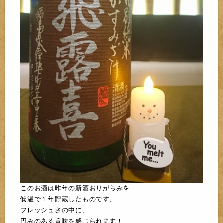
こ
の
お酒は昨年の
新酒お
りがらみを
低温で１年貯蔵したものです。
フレッシュさの中に、
円みのある旨味を感じられます！