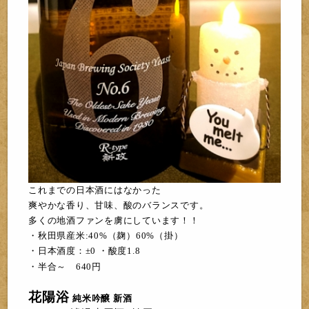
こ
れまで
の日
本酒にはなかった
爽やかな香り、
甘味、酸のバランスです。
多くの地酒ファンを虜にしています！！
・秋田県産米:40%（麹）60%（掛）
・日本酒度：±0 ・酸度1.8
・半合～ 640円
花陽浴
純米吟醸 新酒