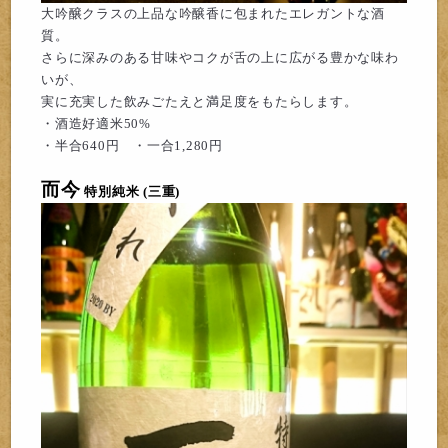
大
吟
醸クラスの上
品
な吟醸香に包まれたエレガントな酒
質。
さらに深みの
ある甘味やコクが舌の上に広がる豊かな味わ
いが、
実に充実した飲みごたえと満足度をもたらします。
・酒造好適米50%
・半合640円 ・一合1,280円
而今
特別
純
米 (三重)