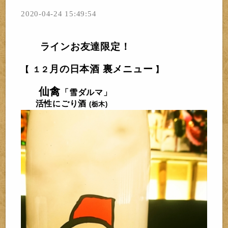
2020-04-24 15:49:54
ラインお友達限定！
月の日本酒 裏メニュー
【
１２
】
仙禽
「雪ダルマ」
活性にごり
酒
(栃木)