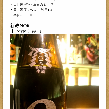
・山田錦50%・五百万石55%
・日本酒度：+2.0 ・酸度1.5
・半合～ 53
0
円
新政NO6
【 R-type 】
(秋田)