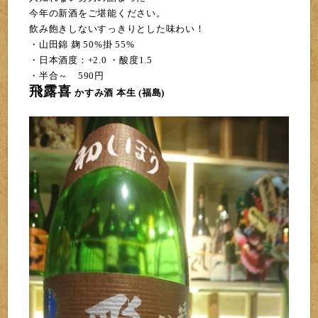
今年の新酒をご堪能ください。
飲み飽きしないすっきりとした味わい！
・山田錦 麹 50%掛
55%
・日本酒度：+2.0 ・酸度1.5
・半合～ 59
0
円
飛露喜
か
すみ酒
本生 (福島)