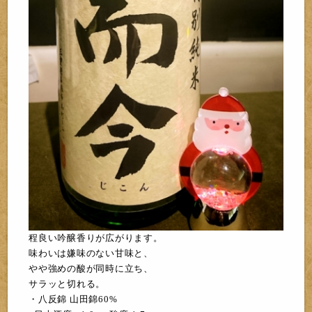
程良い吟醸香りが
広がります。
味わいは嫌味のない甘味と、
やや強
めの酸が同時に立ち、
サラッと切れる。
・八反錦 山田錦60%