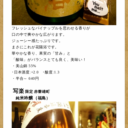
フレッシュなパイナップルを思わせる香りが
口の中で爽やかな広がります。
ジューシー感た
っぷりです。
まさにこれが花陽浴です。
華やかな香り、果実の「甘み」と
「酸味」がバランスとても良く、美味い！
・美山錦 55%
･日本酒度:+2.0 ･酸度:1.3
・半合～ 640円
写楽
限定 赤磐雄町
米吟醸（
純
福島）