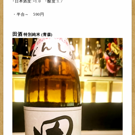
･日本酒度:+1.0 ･酸度:1.7
・半合～ 59
0
円
田酒
特別純
米 (青森)