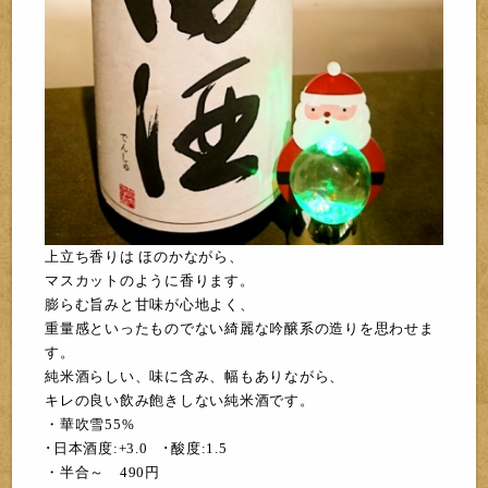
上立ち香りは ほのかながら、
マスカットのように香ります。
膨らむ旨みと甘味が心地よく、
重量感といったものでない綺麗な吟醸系の造りを思わせま
す。
純米酒らしい、味に含み、幅もありながら、
キレの良い飲み飽きしない純米酒です。
・華吹雪55
%
･日本酒度:+3.0 ･酸度:1.5
・半合～ 49
0
円