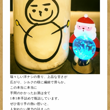
瑞々しい洋ナシ
の香り、上品な甘
さが
広がり、
シルクの様に繊細で滑らか。
この本当に本当
に
手間のかかったお酒は全て
1本1本手詰めで瓶詰しています。
ぜひ造り手の熱い想いと、
人知れない努力の詰まった