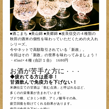
■酒こまち ■美山錦 ■美郷錦 ■改良信交の４種類の
秋田の酒米の個性を味わっていただくための火入れ
シリーズ。
今やネットで高額取引されている「新政」。
今回はその「新政」の世界を味わってみましょう！
・45ml×４種 (合計１合) 1680円
お酒が苦手な方に
・・・
◆疲れてる方は
是非！
甘酒飲んで免疫力を下げない！
米麹仕立ての甘酒は「飲む点滴」と呼ばれるほど、
多くのの栄養素が含まれています。
ブドウ糖、ビタミンB群、アミノ酸等その為、
疲労回復を助けてくれる効果があります。
疲労で免疫力下がった時に、